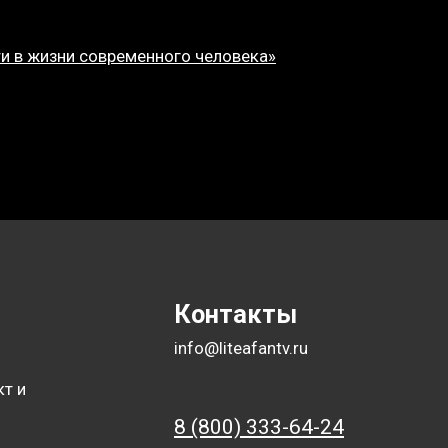
ти в жизни современного человека»
Контакты
info@liteafantv.ru
кт и
8 (800) 333-64-24