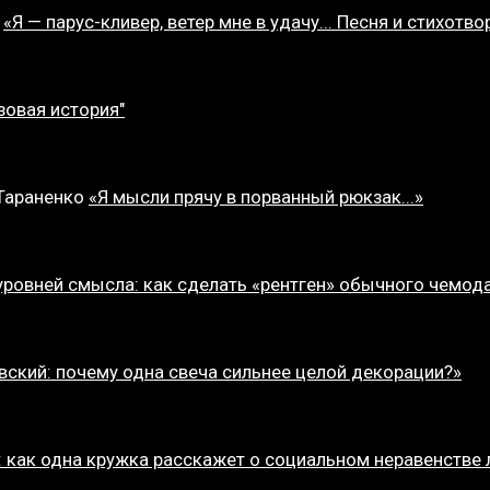
о
«Я — парус-кливер, ветер мне в удачу... Песня и стихотв
зовая история"
 Тараненко
«Я мысли прячу в порванный рюкзак...»
уровней смысла: как сделать «рентген» обычного чемод
вский: почему одна свеча сильнее целой декорации?»
: как одна кружка расскажет о социальном неравенстве