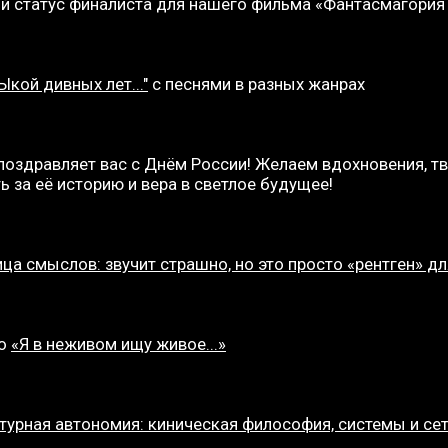
 статус финалиста для нашего фильма «Фантасмагория
кой дивных лет..."
с песнями в разных жанрах
оздравляет вас с Днём России! Желаем вдохновения, тв
ь за её историю и вера в светлое будущее!
ца смыслов: звучит страшно, но это просто «рентген» д
ко
«Я в неживом ищу живое...»
турная автономия: киническая философия, системы и се