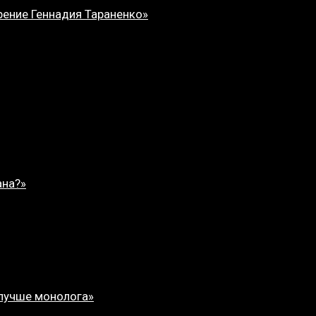
орение Геннадия Тараненко»
ана?»
 лучше монолога»