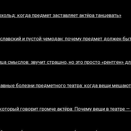
хольд: когда предмет заставляет актёра танцевать»
славский и пустой чемодан: почему предмет должен бы
ца смыслов: звучит страшно, но это просто «рентген» д
лавные болезни предметного театра: когда вещи мешают
 который говорит громче актёра: Почему вещи в театре —