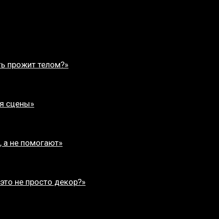
ть прожит телом?»
ля сцены»
, а не помогают»
 это не просто декор?»