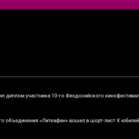
ил диплом участника 10-го Феодосийского кинофестива
го объединения «Литеафан» вошел в шорт-лист X юбиле