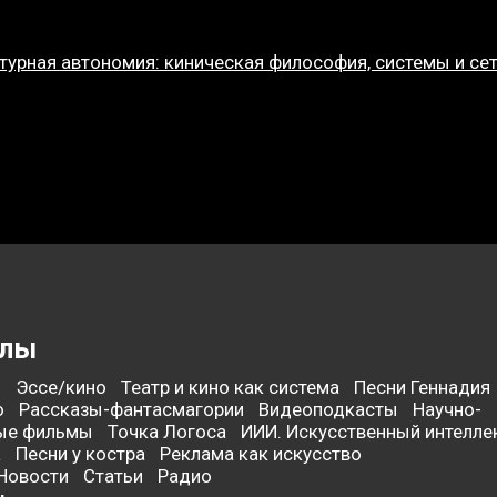
турная автономия: киническая философия, системы и се
елы
:
Эссе/кино
Театр и кино как система
Песни Геннадия
о
Рассказы-фантасмагории
Видеоподкасты
Научно-
ые фильмы
Точка Логоса
ИИИ. Искусственный интелле
а
Песни у костра
Реклама как искусство
Новости
Статьи
Радио