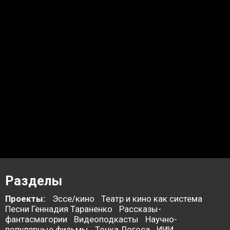
Разделы
Проекты:
Эссе/кино
Театр и кино как система
Песни Геннадия Тараненко
Рассказы-
фантасмагории
Видеоподкасты
Научно-
популярные фильмы
Точка Логоса
ИИИ.